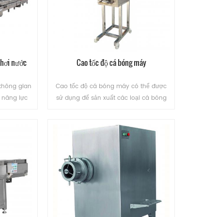
 hơi nước
Cao tốc độ cá bóng máy
không gian
Cao tốc độ cá bóng máy có thể được
n năng lực
sử dụng để sản xuất các loại cá bóng
ước tự động
lò thịt bóng.
uất cao và
ĐỌC THÊM