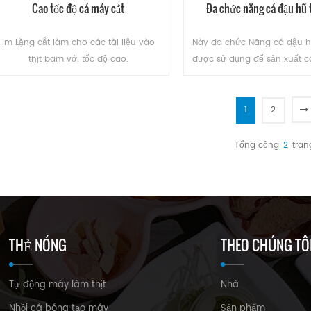
Cao tốc độ cá máy cắt
Đa chức năng cá đậu hũ 
Im Lặng cắt làm cho các tài liệu vào
Này đa chức Năng cá đậu 
thịt băm với tốc độ cao.
được sử dụng để sản xuất c
cá bánh quy, lò điệp lụa p
đổi khuôn có thể sản xuấ
phẩm của hình dạng khá
1
2
ĐỌC THÊM
ĐỌC THÊM
Tổng cộng
2
tran
THẺ NÓNG
THEO CHÚNG TÔ
Tự động máy làm thịt
Nhà
Nhồi cá bóng tạo máy
Sản phẩm