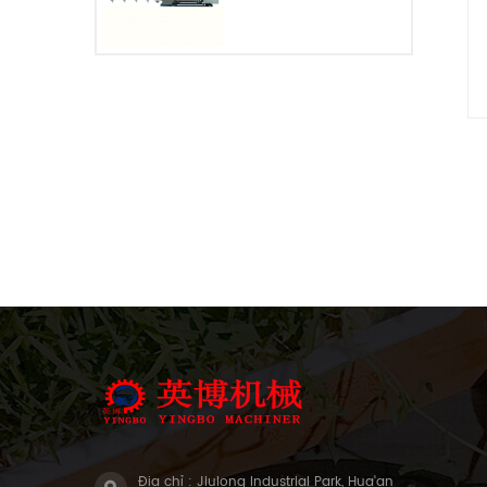
Địa chỉ : Jiulong Industrial Park, Hua'an