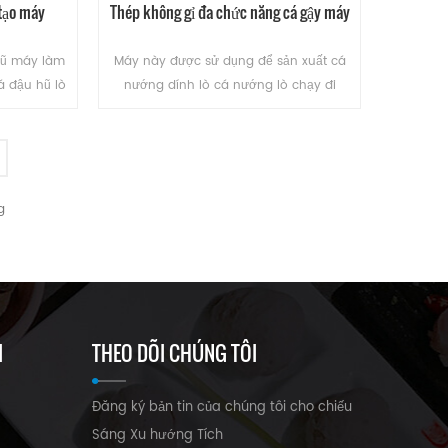
tạo máy
Thép không gỉ đa chức năng cá gậy máy
hũ máy làm
Máy này được sử dụng để sản xuất cá
á đậu hũ lò
nướng dính lò cá nướng lò chạy đi
há vỡ. Thay
chạy gà sụn,cá đậu hũ lý.
t của sản
c nhau.
ĐỌC THÊM
g
I
THEO DÕI CHÚNG TÔI
Đăng ký bản tin của chúng tôi cho chiếu
Sáng Xu hướng Tích