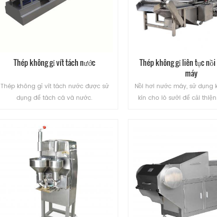
Thép không gỉ vít tách nước
Thép không gỉ liên tục nồi
máy
Thép không gỉ vít tách nước được sử
Nồi hơi nước máy, sử dụng 
dụng để tách cá và nước.
kín cho lò sưởi để cải thiệ
sản xuất. Tùy chỉnh kích th
hệ thống điều khiển năng s
sạch thuận tiện.
ĐỌC THÊM
ĐỌC THÊM