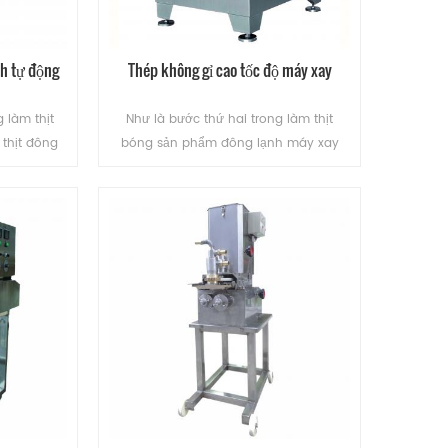
nh tự động
Thép không gỉ cao tốc độ máy xay
 làm thịt
Như là bước thứ hai trong làm thịt
thịt đông
bóng sản phẩm đông lạnh máy xay
lý. thiết bị
thịt được sử dụng chủ yếu là thịt xử lý.
ạnh thành
thiết bị này có thể thịt băm thịt đông
n băng)
lạnh directlyi.
ĐỌC THÊM