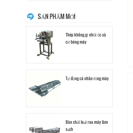
SẢN PHẨM MỚI
Thép không gỉ nhồi ốc xà
cừ bóng máy
Tự động cá nhân rộng máy
Bàn chải loại rau máy làm
sạch