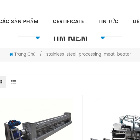
CÁC SẢN PHẨM
CERTIFICATE
TIN TỨC
LI
TÌM KIẾM
Trang Chủ
/
stainless-steel-processing-meat-beater