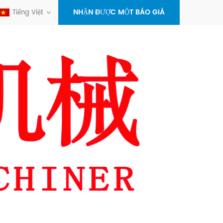
NHẬN ĐƯỢC MỘT BÁO GIÁ
Tiếng Việt
+86-
596-
sales@x
7012358
alex.zh
maseyak