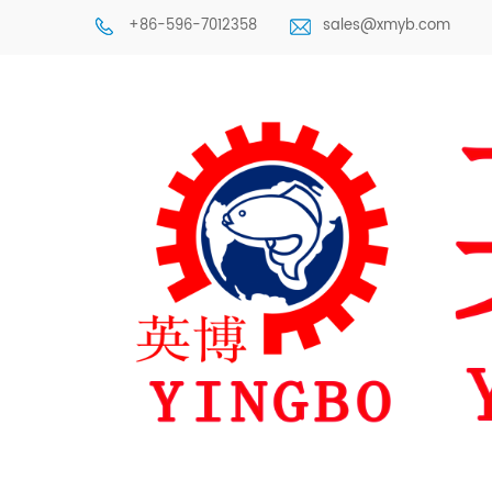
+86-596-7012358
sales@xmyb.com