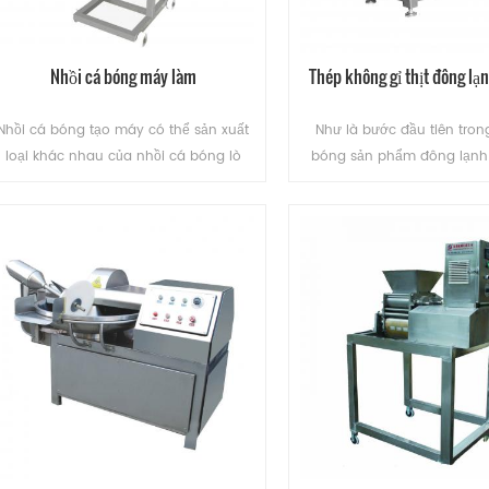
Nhồi cá bóng máy làm
Thép không gỉ thịt đông lạ
Nhồi cá bóng tạo máy có thể sản xuất
Như là bước đầu tiên trong
loại khác nhau của nhồi cá bóng lò
bóng sản phẩm đông lạnh 
nhồi thịt bóng.
đã sử dụng chủ yếu là thịt xử 
này có thể cắt thịt đông l
từng mảnh(mà không ta
ĐỌC THÊM
ĐỌC THÊM