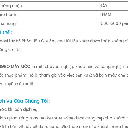
hứng nhận:
NÀY
ảo hành:
1 NĂM
hả năng:
1500-3000 pe
i thế :
Ngoại trừ bộ Phận tiêu Chuẩn , các tài liệu khác được thép không gỉ
Động cơ:1 bộ.
NGBO MÁY MÓC
là một chuyên nghiệp khoa học và công nghệ nhâ
c thực phẩm. Nó là tham gia vào việc sản xuất và bán máy chế b
y truyền sản xuất.
ch Vụ Của Chúng Tôi :
ước khi bán dịch vụ
 Liên quan Tổng máy tạo kỹ thuật số sẽ được cung cấp cho khách 
 Bố trí bản vẽ này sẽ được cung cấp theo máy của khách hàng thự