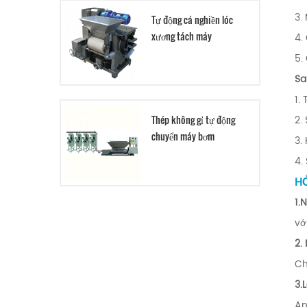
3.
Tự động cá nghiền lóc
xương tách máy
4.
5.
Sa
1.
Thép không gỉ tự động
2.
chuyển máy bơm
3.
4.
HỎ
1.
vớ
2.
Ch
3.
An