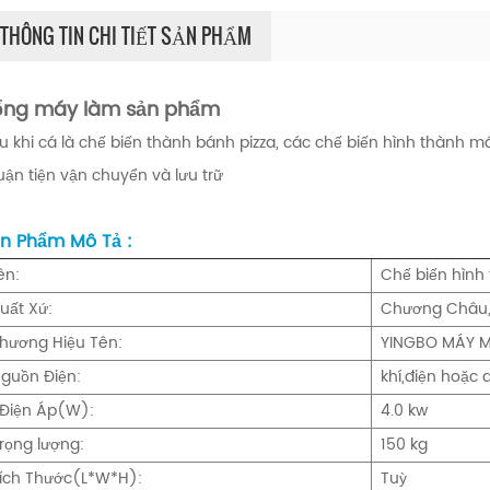
THÔNG TIN CHI TIẾT SẢN PHẨM
ổng máy làm sản phẩm
u khi cá là chế biến thành bánh pizza, các chế biến hình thành má
uận tiện vận chuyển và lưu trữ
n Phẩm Mô Tả :
ên:
Chế biến hình
uất Xứ:
Chương Châu,
hương Hiệu Tên:
YINGBO MÁY 
guồn Điện:
khí,điện hoặc d
Điện Áp(W):
4.0 kw
rọng lượng:
150 kg
ích Thước(L*W*H):
Tuỳ