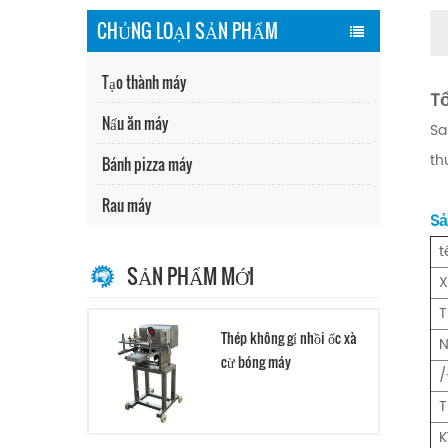
CHỦNG LOẠI SẢN PHẨM
Tạo thành máy
T
Nấu ăn máy
Sa
th
Bánh pizza máy
Rau máy
Sả
t
SẢN PHẨM MỚI
X
T
Thép không gỉ nhồi ốc xà
N
cừ bóng máy
/
T
K