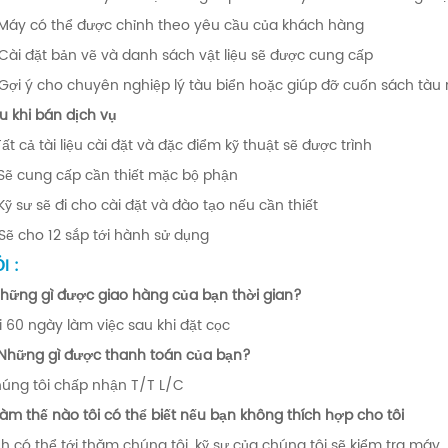
 Máy có thể được chỉnh theo yêu cầu của khách hàng
 Cài đặt bản vẽ và danh sách vật liệu sẽ được cung cấp
 Gợi ý cho chuyên nghiệp lý tàu biển hoặc giúp đỡ cuốn sách tà
u khi bán dịch vụ
 Tất cả tài liệu cài đặt và đặc điểm kỹ thuật sẽ được trình
 Sẽ cung cấp cần thiết mặc bộ phận
 Kỹ sư sẽ đi cho cài đặt và đào tạo nếu cần thiết
 Sẽ cho 12 sắp tới hành sử dụng
I :
Những gì được giao hàng của bạn thời gian?
i 60 ngày làm việc sau khi đặt cọc
 Những gì được thanh toán của bạn?
úng tôi chấp nhận T/T L/C
Làm thế nào tôi có thể biết nếu bạn không thích hợp cho tôi
h có thể tới thăm chúng tôi, kỹ sư của chúng tôi sẽ kiểm tra máy