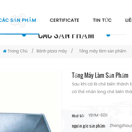
CÁC SẢN PHẨM
CERTIFICATE
TIN TỨC
LI
CÁC SẢN PHẨM
Trang Chủ
/
Bánh pizza máy
/
Tổng máy làm sản phẩm
Tổng Máy Làm Sản Phẩm
Sau khi cá là chế biến thành 
có thể nhấn lỏng chế biến thà
mục số:
YBYM-6011
nguồn gốc sản phẩm:
Zhangzhou,