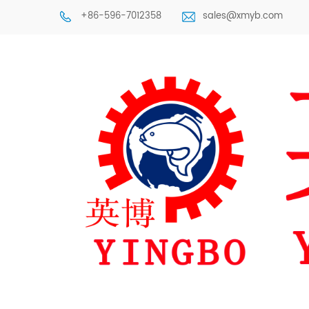
+86-596-7012358
sales@xmyb.com