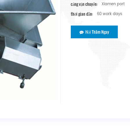
cảng vận chuyển:
Xiamen port
thời gian dẫn:
60 work days
Hỏi Thăm Ngay