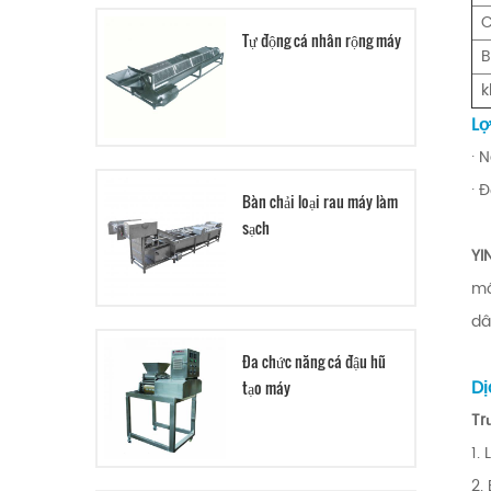
C
Tự động cá nhân rộng máy
B
k
Lợ
· 
· 
Bàn chải loại rau máy làm
sạch
YI
mó
dâ
Đa chức năng cá đậu hũ
Dị
tạo máy
Tr
1.
2.