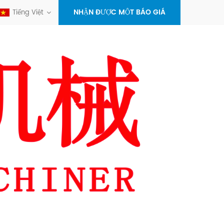
NHẬN ĐƯỢC MỘT BÁO GIÁ
Tiếng Việt
+86-
596-
sales@x
7012358
alex.zh
maseyak