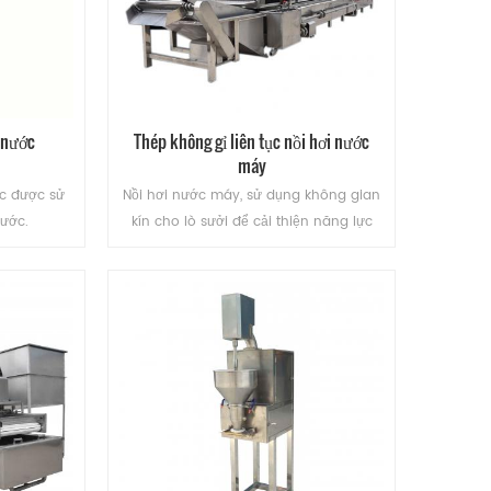
h nước
Thép không gỉ liên tục nồi hơi nước
máy
ớc được sử
Nồi hơi nước máy, sử dụng không gian
ước.
kín cho lò sưởi để cải thiện năng lực
sản xuất. Tùy chỉnh kích thước tự động
hệ thống điều khiển năng suất cao và
sạch thuận tiện.
ĐỌC THÊM