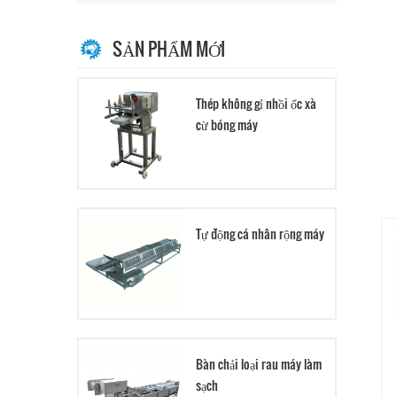
SẢN PHẨM MỚI
Thép không gỉ nhồi ốc xà
cừ bóng máy
Tự động cá nhân rộng máy
Bàn chải loại rau máy làm
sạch