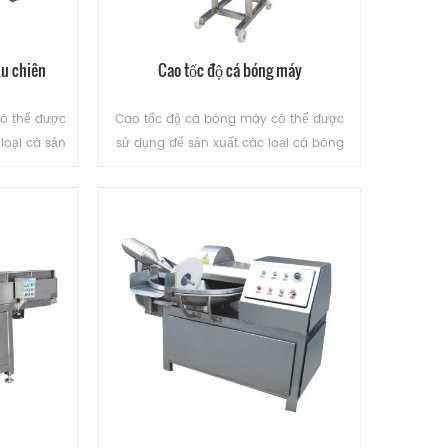
ầu chiên
Cao tốc độ cá bóng máy
có thể được
Cao tốc độ cá bóng máy có thể được
loại cá sản
sử dụng để sản xuất các loại cá bóng
ản phẩm và
lò thịt bóng.
u màu,tiết
 dụng, dễ
.
ĐỌC THÊM