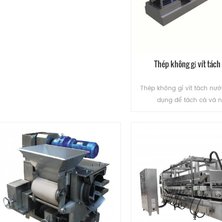
ĐỌC THÊM
Thép không gỉ vít tác
Thép không gỉ vít tách nư
dụng để tách cá và n
ĐỌC THÊM