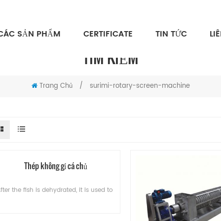
CÁC SẢN PHẨM
CERTIFICATE
TIN TỨC
LI
TÌM KIẾM
Trang Chủ
/
surimi-rotary-screen-machine
Thép không gỉ cá chủ
fter the fish is dehydrated, it is used to remove impurities in the fish