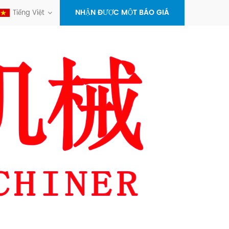
NHẬN ĐƯỢC MỘT BÁO GIÁ
Tiếng Việt
+86-
596-
sales@x
7012358
alex.zh
maseyak