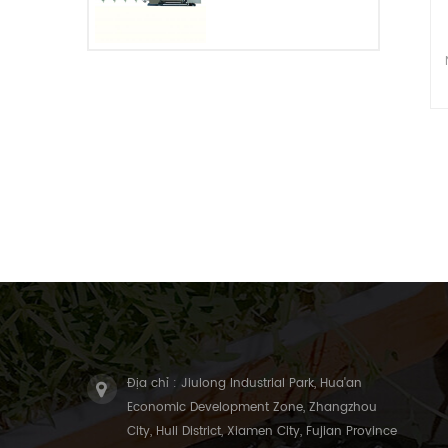
Địa chỉ : Jiulong Industrial Park, Hua'an
Economic Development Zone, Zhangzhou
City, Huli District, Xiamen City, Fujian Province