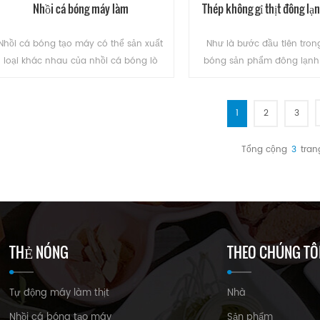
Nhồi cá bóng máy làm
Thép không gỉ thịt đông lạ
Nhồi cá bóng tạo máy có thể sản xuất
Như là bước đầu tiên trong
loại khác nhau của nhồi cá bóng lò
bóng sản phẩm đông lạnh 
nhồi thịt bóng.
đã sử dụng chủ yếu là thịt xử 
này có thể cắt thịt đông l
từng mảnh(mà không ta
1
2
3
ĐỌC THÊM
ĐỌC THÊM
Tổng cộng
3
tran
THẺ NÓNG
THEO CHÚNG TÔ
Tự động máy làm thịt
Nhà
Nhồi cá bóng tạo máy
Sản phẩm