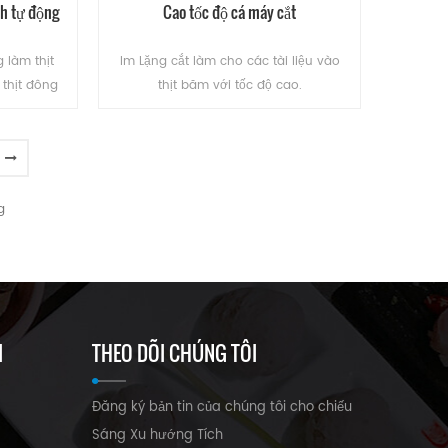
nh tự động
Cao tốc độ cá máy cắt
 làm thịt
Im Lặng cắt làm cho các tài liệu vào
thịt đông
thịt băm với tốc độ cao.
lý. thiết bị
ạnh thành
n băng)
ĐỌC THÊM
g
I
THEO DÕI CHÚNG TÔI
Đăng ký bản tin của chúng tôi cho chiếu
Sáng Xu hướng Tích